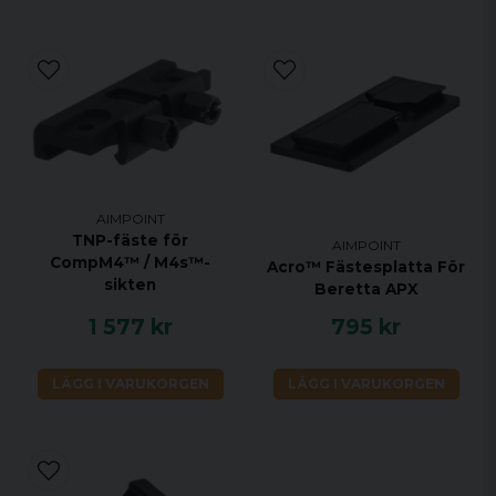
AIMPOINT
TNP-fäste för
AIMPOINT
CompM4™ / M4s™-
Acro™ Fästesplatta För
sikten
Beretta APX
1 577 kr
795 kr
LÄGG I VARUKORGEN
LÄGG I VARUKORGEN