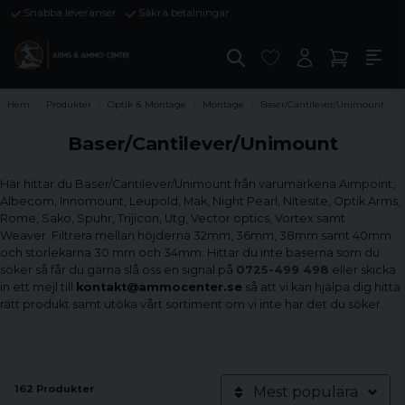
Snabba leveranser
Säkra betalningar
Hem
Produkter
Optik & Montage
Montage
Baser/Cantilever/Unimount
Baser/Cantilever/Unimount
Här hittar du Baser/Cantilever/Unimount från varumärkena Aimpoint,
Albecom, Innomount, Leupold, Mak, Night Pearl, Nitesite, Optik Arms,
Rome, Sako, Spuhr, Trijicon, Utg, Vector optics, Vortex samt
Weaver. Filtrera mellan höjderna 32mm, 36mm, 38mm samt 40mm
och storlekarna 30 mm och 34mm. Hittar du inte baserna som du
söker så får du gärna slå oss en signal på
0725-499 498
eller skicka
in ett mejl till
kontakt@ammocenter.se
så att vi kan hjälpa dig hitta
rätt produkt samt utöka vårt sortiment om vi inte har det du söker.
162 Produkter
Mest populära