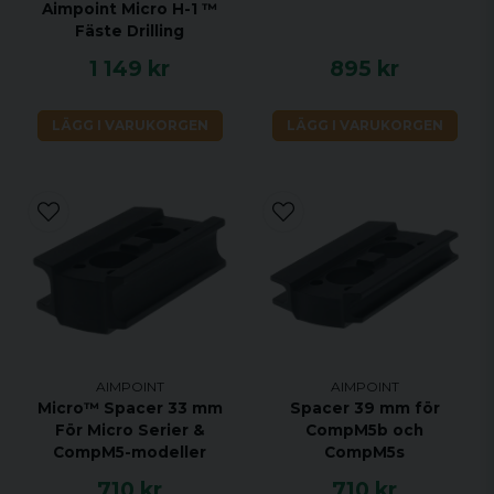
Aimpoint Micro H-1 ™
Fäste Drilling
1 149 kr
895 kr
LÄGG I VARUKORGEN
LÄGG I VARUKORGEN
AIMPOINT
AIMPOINT
Micro™ Spacer 33 mm
Spacer 39 mm för
För Micro Serier &
CompM5b och
CompM5-modeller
CompM5s
710 kr
710 kr