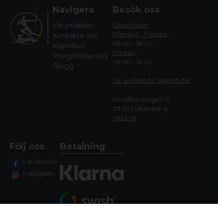
Navigera
Besök oss
Varumärken
Öppettider
Måndag - Fredag:
Kontakta oss
09.00 - 18.00
Köpvillkor
Lördag:
Integritetspolicy
09.00 - 14.00
Blogg
Se avvikande öppettide
r
Vindåkersvägen 12,
311 50 Falkenberg
Hitta hit
Följ oss
Betalning
Facebook
Instagram