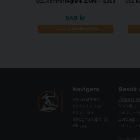
CCL Kornförseglare 250ml - 12363
CCL K
549 kr
LÄGG I VARUKORGEN
Navigera
Besök 
Varumärken
Öppettid
Kontakta oss
Måndag -
Köpvillkor
09.00 - 1
Integritetspolicy
Lördag:
Blogg
09.00 - 1
Se avvika