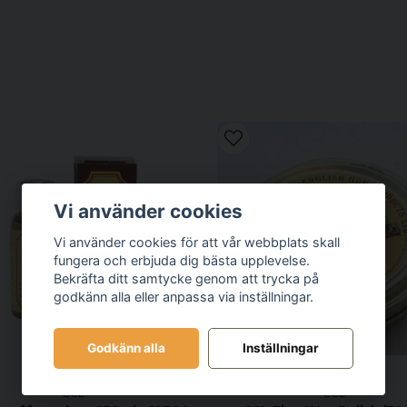
Vi använder cookies
Vi använder cookies för att vår webbplats skall
fungera och erbjuda dig bästa upplevelse.
Bekräfta ditt samtycke genom att trycka på
godkänn alla eller anpassa via inställningar.
Godkänn alla
Inställningar
CCL
CCL