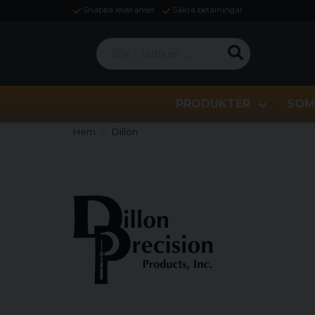
Snabba leveranser
Säkra betalningar
Sök i butiken ...
PRODUKTER
SOM
Hem
Dillon