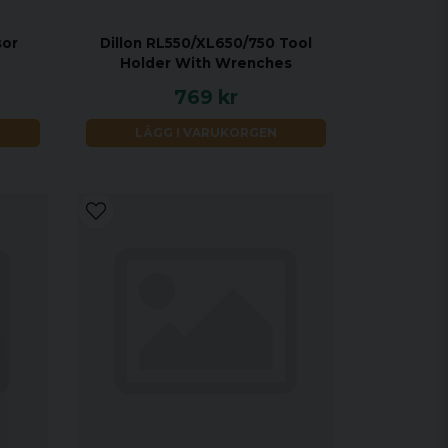
sor
Dillon RL550/XL650/750 Tool
Holder With Wrenches
769 kr
LÄGG I VARUKORGEN