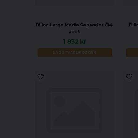
Dillon Large Media Separator CM-
Dil
2000
1 832 kr
LÄGG I VARUKORGEN