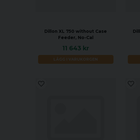
Dillon XL 750 without Case
Dil
Feeder, No-Cal
11 643 kr
LÄGG I VARUKORGEN