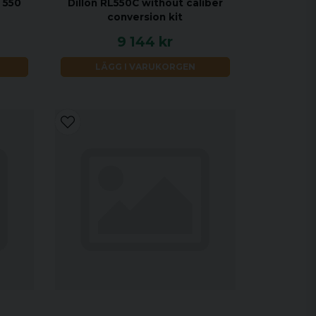
L 550
Dillon RL550C without caliber
conversion kit
9 144 kr
LÄGG I VARUKORGEN