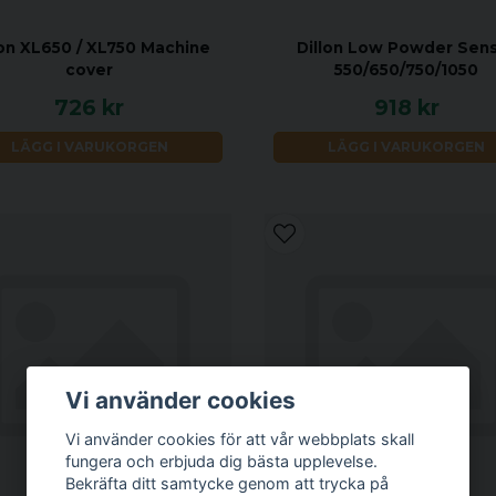
lon XL650 / XL750 Machine
Dillon Low Powder Sen
cover
550/650/750/1050
726 kr
918 kr
LÄGG I VARUKORGEN
LÄGG I VARUKORGEN
Vi använder cookies
Vi använder cookies för att vår webbplats skall
fungera och erbjuda dig bästa upplevelse.
Bekräfta ditt samtycke genom att trycka på