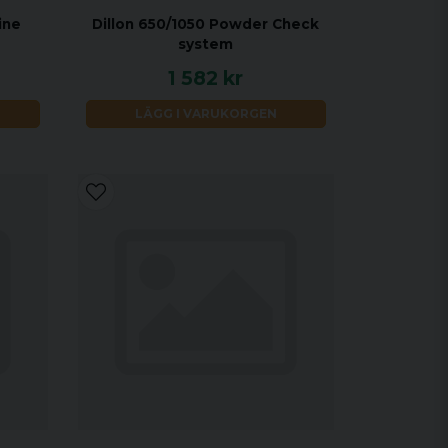
ine
Dillon 650/1050 Powder Check
system
1 582 kr
LÄGG I VARUKORGEN