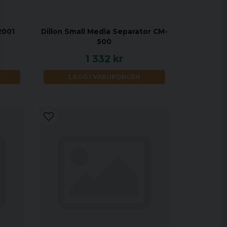
2001
Dillon Small Media Separator CM-
500
1 332 kr
LÄGG I VARUKORGEN