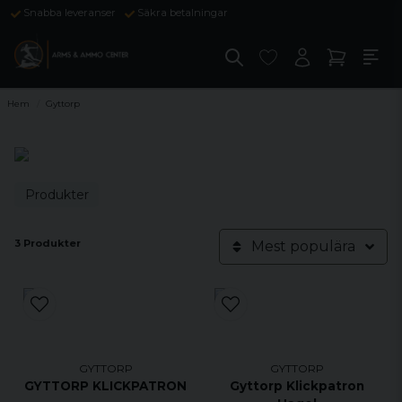
Snabba leveranser
Säkra betalningar
Hem
Gyttorp
Produkter
3 Produkter
Mest populära
GYTTORP
GYTTORP
GYTTORP KLICKPATRON
Gyttorp Klickpatron