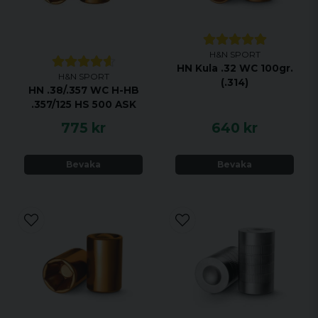
H&N SPORT
HN Kula .32 WC 100gr.
H&N SPORT
(.314)
HN .38/.357 WC H-HB
.357/125 HS 500 ASK
775 kr
640 kr
Bevaka
Bevaka