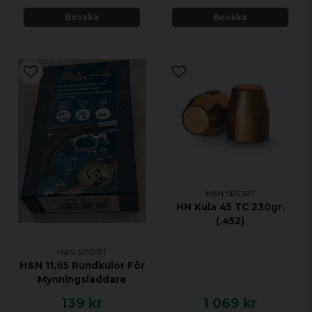
Bevaka
Bevaka
H&N SPORT
HN Kula 45 TC 230gr.
(.452)
H&N SPORT
H&N 11,65 Rundkulor För
Mynningsladdare
139 kr
1 069 kr