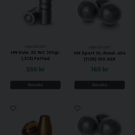
H&N SPORT
H&N SPORT
HN Kula .32 WC 100gr.
HN Sport VL-Rund .454
(.313) Fettad
(11,55) 100 ASK
550 kr
165 kr
Bevaka
Bevaka