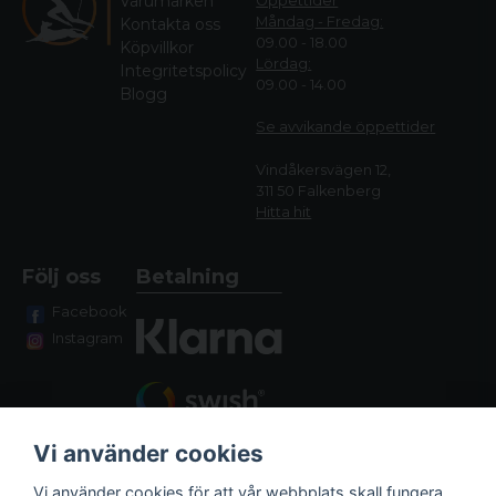
Varumärken
Öppettider
Måndag - Fredag:
Kontakta oss
09.00 - 18.00
Köpvillkor
Lördag:
Integritetspolicy
09.00 - 14.00
Blogg
Se avvikande öppettide
r
Vindåkersvägen 12,
311 50 Falkenberg
Hitta hit
Följ oss
Betalning
Facebook
Instagram
Vi använder cookies
Vi använder cookies för att vår webbplats skall fungera