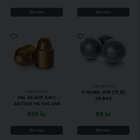
Bevaka
Bevaka
H&N SPORT
H&N SPORT
V-RUND .675 (17,15)
HN .45 ACP SWC
29,84G
.451/200 HS 500 ASK
850 kr
99 kr
Bevaka
Bevaka