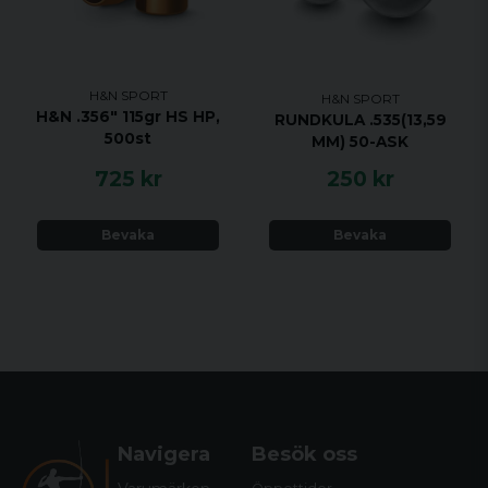
H&N SPORT
H&N SPORT
H&N .356" 115gr HS HP,
RUNDKULA .535(13,59
500st
MM) 50-ASK
725 kr
250 kr
Bevaka
Bevaka
Navigera
Besök oss