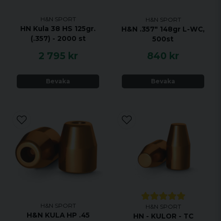
H&N SPORT
H&N SPORT
HN Kula 38 HS 125gr.
H&N .357" 148gr L-WC,
(.357) - 2000 st
500st
2 795 kr
840 kr
Bevaka
Bevaka
H&N SPORT
H&N SPORT
H&N KULA HP .45
HN - KULOR - TC