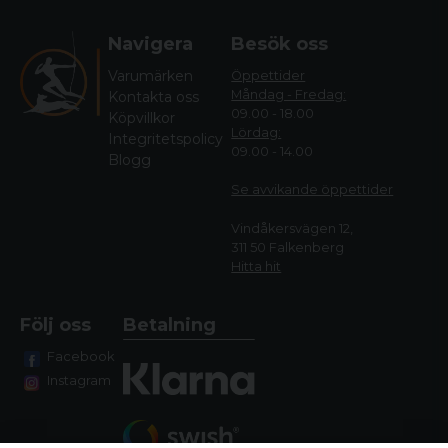
Navigera
Besök oss
Varumärken
Öppettider
Måndag - Fredag:
Kontakta oss
09.00 - 18.00
Köpvillkor
Lördag:
Integritetspolicy
09.00 - 14.00
Blogg
Se avvikande öppettide
r
Vindåkersvägen 12,
311 50 Falkenberg
Hitta hit
Följ oss
Betalning
Facebook
Instagram