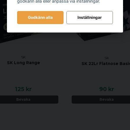
godkänn alla eller anpassa via inställningar.
Godkänn alla
Inställningar
SK
SK
SK Long Range
SK 22Lr Flatnose Basi
125 kr
90 kr
Bevaka
Bevaka