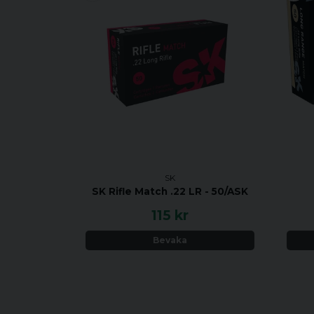
SK
SK Rifle Match .22 LR - 50/ASK
115 kr
Bevaka