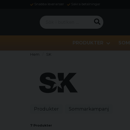
Snabba leveranser
Säkra betalningar
Sök i butiken ...
PRODUKTER
SOM
Hem
SK
Produkter
Sommarkampanj
7 Produkter