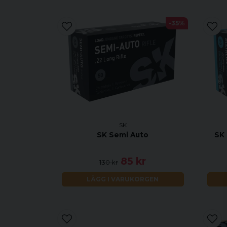
-35%
SK
SK Semi Auto
SK 
85 kr
130 kr
LÄGG I VARUKORGEN