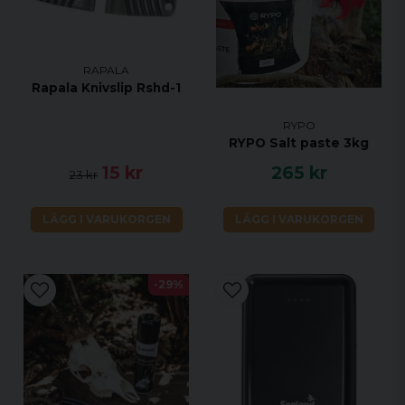
RAPALA
Rapala Knivslip Rshd-1
RYPO
RYPO Salt paste 3kg
15 kr
265 kr
23 kr
LÄGG I VARUKORGEN
LÄGG I VARUKORGEN
-29%