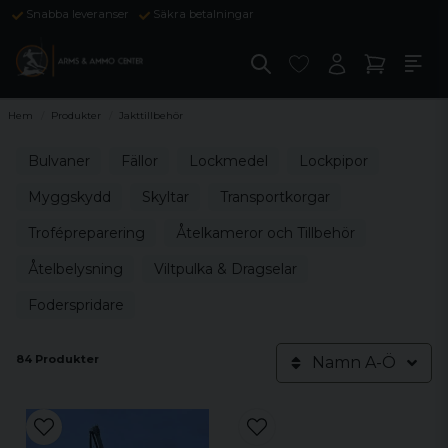
Snabba leveranser
Säkra betalningar
Hem
Produkter
Jakttillbehör
Bulvaner
Fällor
Lockmedel
Lockpipor
Myggskydd
Skyltar
Transportkorgar
Trofépreparering
Åtelkameror och Tillbehör
Åtelbelysning
Viltpulka & Dragselar
Foderspridare
84 Produkter
Namn A-Ö