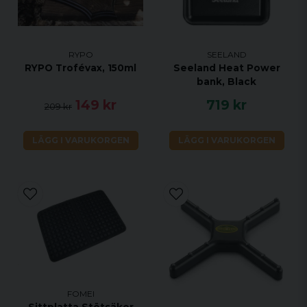
RYPO
SEELAND
RYPO Trofévax, 150ml
Seeland Heat Power
bank, Black
149 kr
719 kr
209 kr
LÄGG I VARUKORGEN
LÄGG I VARUKORGEN
FOMEI
Sittplatta Stötsäker