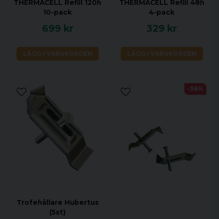
THERMACELL Refill 120h
THERMACELL Refill 48h
10-pack
4-pack
699 kr
329 kr
LÄGG I VARUKORGEN
LÄGG I VARUKORGEN
-36%
Trofehållare Hubertus
(5st)