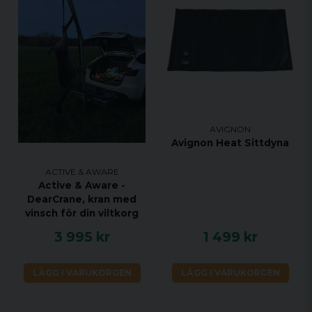
AVIGNON
Avignon Heat Sittdyna
ACTIVE & AWARE
Active & Aware -
DearCrane, kran med
vinsch för din viltkorg
3 995 kr
1 499 kr
LÄGG I VARUKORGEN
LÄGG I VARUKORGEN