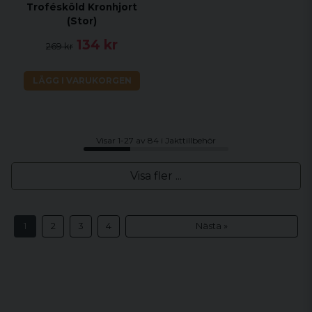
Trofésköld Kronhjort
(Stor)
134 kr
269 kr
LÄGG I VARUKORGEN
Visar 1-27 av 84 i Jakttillbehör
Visa fler ...
1
2
3
4
Nästa »