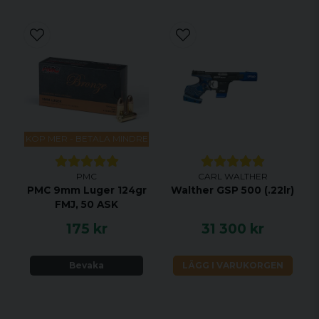
KÖP MER - BETALA MINDRE
PMC
CARL WALTHER
PMC 9mm Luger 124gr
Walther GSP 500 (.22lr)
FMJ, 50 ASK
175 kr
31 300 kr
Bevaka
LÄGG I VARUKORGEN