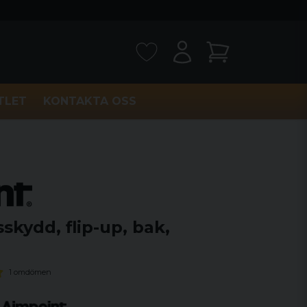
TLET
KONTAKTA OSS
skydd, flip-up, bak,
1 omdömen