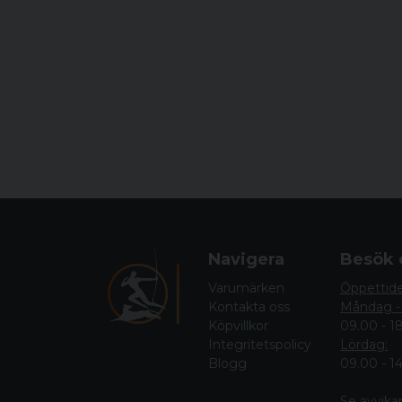
Navigera
Besök 
Varumärken
Öppettid
Kontakta oss
Måndag -
Köpvillkor
09.00 - 1
Integritetspolicy
Lördag:
Blogg
09.00 - 1
Se avvika