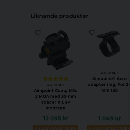
Liknande produkter
AIMPOINT
Aimpoint® Acro
adapter ring, För 3
AIMPOINT
mm tub
Aimpoint Comp M5s
2 MOA med 39 mm
spacer & LRP
montage
12 095 kr
1 049 kr
LÄGG I VARUKORGEN
LÄGG I VARUKORGE