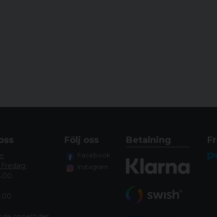
oss
Följ oss
Betalning
Fr
er
Facebook
 Fredag:
Instagram
8.00
4.00
nde öppettide
r