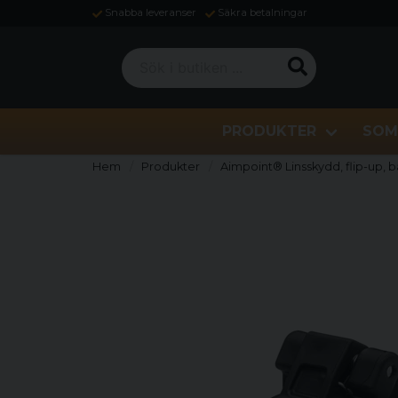
Snabba leveranser
Säkra betalningar
Sök i butiken ...
PRODUKTER
SOM
Hem
Produkter
Aimpoint® Linsskydd, flip-up, b