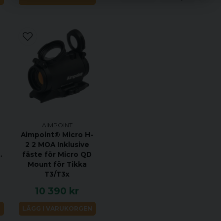
Passar Aimpoint® siktes
NV, samt alla modeller i
inte tillverkas längre
AIMPOINT
Aimpoint® Micro H-
2 2 MOA Inklusive
nny
fäste för Micro QD
Mount för Tikka
T3/T3x
10 390 kr
N
LÄGG I VARUKORGEN