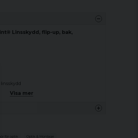
nt® Linsskydd, flip-up, bak,
 linsskydd
Visa mer
ir uppe tills det fälls ned igen
höver inte fällas upp - siktet är redo för
rar risken för repor
ör för optik
Optik & Montage