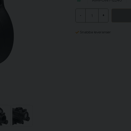
AIMPOINT-12240
-
+
Snabba leveranser