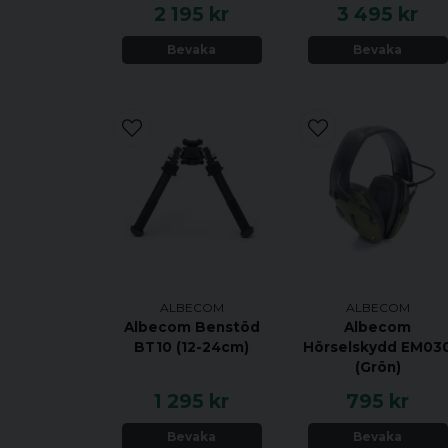
2 195 kr
3 495 kr
Bevaka
Bevaka
ALBECOM
ALBECOM
Albecom Benstöd
Albecom
BT10 (12-24cm)
Hörselskydd EM03
(Grön)
1 295 kr
795 kr
Bevaka
Bevaka