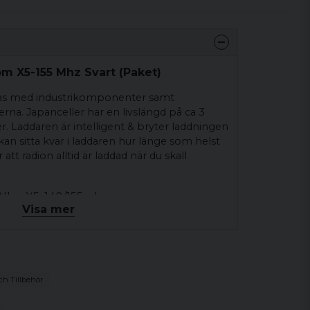
m X5-155 Mhz Svart (Paket)
rkas med industrikomponenter samt
ierna. Japanceller har en livslängd på ca 3
r. Laddaren är intelligent & bryter laddningen
kan sitta kvar i laddaren hur länge som helst
 att radion alltid är laddad när du skall
Albe-X5. 140/155mhz
Visa mer
rta tangenter
 MIL STD 810 C-D-E-F
 klass 67
lay
ch Tillbehör
r