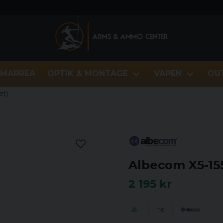
MARREA
OPTIK & MONTAGE
VAPEN
OU
et)
Albecom X5-155
2 195 kr
116