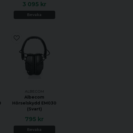
Batteri-indikator
3 095 kr
Mottagnings-indika
Bevaka
Batterisparfunktion
VOX talstyrning
Industrichassie av 
Guldpläderade kon
Storlek 100x50x30
Vikt 250 gr inkl 260
Intelligent bordsla
Laddaren bryter vid 
i laddaren
Litiumbatteri på 26
ALBECOM
Albecom
minusgrader
0
Hörselskydd EM030
Standbytid 50-60 t
(Svart)
795 kr
Radion är programmerad 
Programmering 1 = 
Bevaka