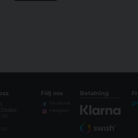
Programmering 2 = 
toner låsta, bra om
samtidigt
Programmering 3 = N
140mhz)
Programmering 4 = 
Detta paket innehåller
1st Radiodel 155 mh
1st Kort antenn 155
1st Batteri 7,4V-26
oss
Följ oss
Betalning
Fr
1st Bordsladdare
1st Bältesclips
er
Facebook
 Fredag:
Instagram
Inplastad snabbgui
8.00
Svensk Bruksanvisn
Albecom väska
4.00