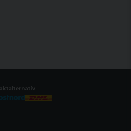
7 Svenska jaktkanaler med alla 38 Pl
 man vill scanna båda kanal & PL ton
orska jaktkanaler (byt antenn till
VHF alla sjökanaler
z
 MHz.
00 mA Litium
aktalternativ
de
ing