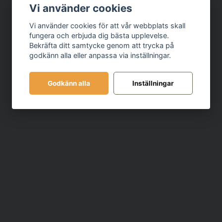
ScramblingWisper
Vi använder cookies
Wox funktion
Vi använder cookies för att vår webbplats skall
Tal Kompressor
fungera och erbjuda dig bästa upplevelse.
Larmfunktions tan
Bekräfta ditt samtycke genom att trycka på
godkänn alla eller anpassa via inställningar.
Litiumbatteri på 2
7 Jaktkanaler 155 M
Godkänn alla
Inställningar
6 Jaktkanaler 140 
Alla VHF Sjökanaler
Sändareffekt 1/5 wat
PL toner. CTCCS Sel
Kanalsökning/scanni
Kanalsökning av 2 e
Anslutning 2,5+3,5 
Tangentlås
Stor tydlig display
LCD Belysning