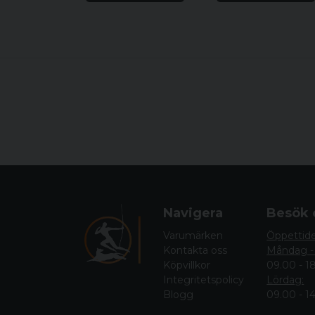
Navigera
Besök 
Varumärken
Öppettid
Kontakta oss
Måndag -
Köpvillkor
09.00 - 1
Integritetspolicy
Lördag:
Blogg
09.00 - 1