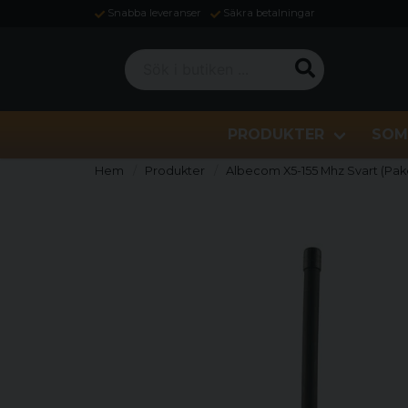
Snabba leveranser
Säkra betalningar
Sök i butiken ...
PRODUKTER
SOM
Hem
Produkter
Albecom X5-155 Mhz Svart (Pak