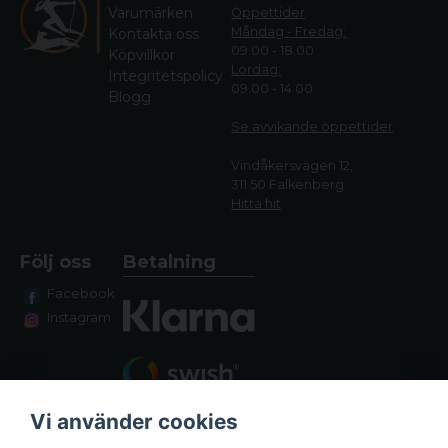
Varumärken
Öppettider
Måndag - Fredag:
Kontakta oss
09.00 - 18.00
Köpvillkor
Lördag:
Integritetspolicy
09.00 - 14.00
Blogg
Se avvikande öppettide
r
Vindåkersvägen 12,
311 50 Falkenberg
Hitta hit
Följ oss
Betalning
Facebook
Instagram
Vi använder cookies