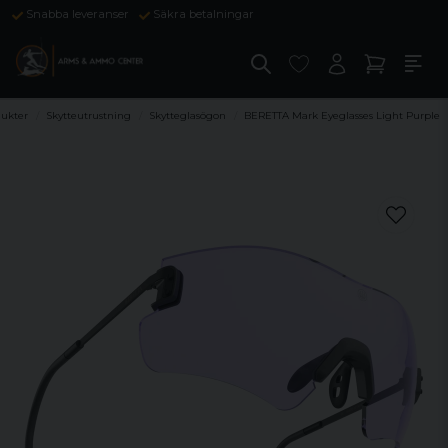
Snabba leveranser
Säkra betalningar
dukter
Skytteutrustning
Skytteglasögon
BERETTA Mark Eyeglasses Light Purple