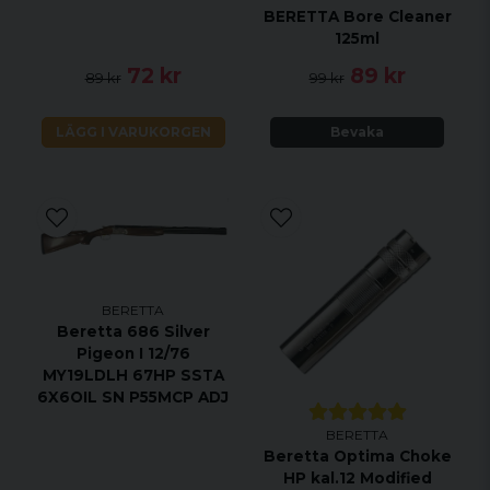
BERETTA Bore Cleaner
125ml
72 kr
89 kr
89 kr
99 kr
LÄGG I VARUKORGEN
Bevaka
BERETTA
Beretta 686 Silver
Pigeon I 12/76
MY19LDLH 67HP SSTA
6X6OIL SN P55MCP ADJ
BERETTA
Beretta Optima Choke
HP kal.12 Modified