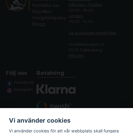
Måndag - Fredag:
Kontakta oss
09.00 - 18.00
Köpvillkor
Lördag:
Integritetspolicy
09.00 - 14.00
Blogg
Se avvikande öppettide
r
Vindåkersvägen 12,
311 50 Falkenberg
Hitta hit
Följ oss
Betalning
Facebook
Instagram
Vi använder cookies
Vi använder cookies för att vår webbplats skall fungera