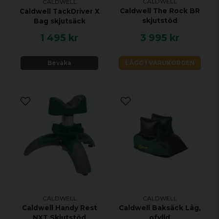
CALDWELL
CALDWELL
Caldwell The Rock BR
Caldwell TackDriver X
skjutstöd
Bag skjutsäck
1 495 kr
3 995 kr
Bevaka
LÄGG I VARUKORGEN
CALDWELL
CALDWELL
Caldwell Handy Rest
Caldwell Baksäck Låg,
NXT Skjutstöd
ofylld