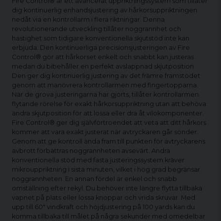
Fire Control® är ett avancerat uppriktningssystem som tillåter
dig kontinuerlig enhandsjustering av hårkorsuppriktningen
nedåt via en kontrollarm i flera riktningar. Denna
revolutionerande utveckling tillåter noggrannhet och
hastighet som tidigare konventionella skjutstöd inte kan
erbjuda. Den kontinuerliga precisionsjusteringen av Fire
Control® gör att hårkorset enkelt och snabbt kan justeras
medan du bibehåller en perfekt avslappnad skjutposition.
Den ger dig kontinuerlig justering av det främre framstödet
genom att manövrera kontrollarmen med fingertopparna.
När de grova justeringarna har gjorts, tillåter kontrollarmen
flytande rörelse för exakt hårkorsuppriktning utan att behöva
ändra skjutposition för att lossa eller dra åt vilokomponenter.
Fire Control® ger dig självförtroendet att veta att ditt hårkors
kommer att vara exakt justerat när avtryckaren går sönder.
Genom att ge kontroll ända fram till punkten för avtryckarens
avbrott förbättras noggrannheten avsevärt. Andra
konventionella stöd med fasta justeringssystem kräver
mikrouppriktning i sista minuten, vilket i hög grad begränsar
noggrannheten. En annan fördel är enkel och snabb
omställning efter rekyl. Du behöver inte längre flytta tillbaka
vapnet på plats eller lossa knoppar och vrida skruvar. Med
upp till 60" vindkraft och höjdjustering på 100 yards kan du
komma tillbaka till målet på några sekunder med omedelbar