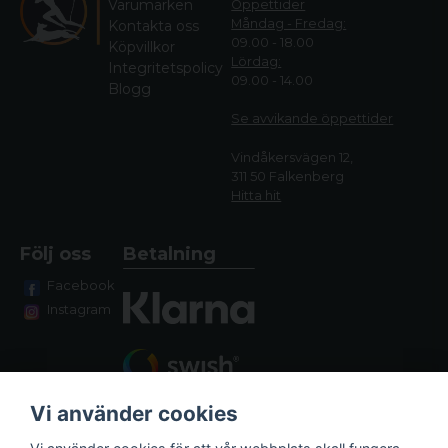
Varumärken
Öppettider
Måndag - Fredag:
Kontakta oss
09.00 - 18.00
Köpvillkor
Lördag:
Integritetspolicy
09.00 - 14.00
Blogg
Se avvikande öppettide
r
Vindåkersvägen 12,
311 50 Falkenberg
Hitta hit
Följ oss
Betalning
Facebook
Instagram
Vi använder cookies