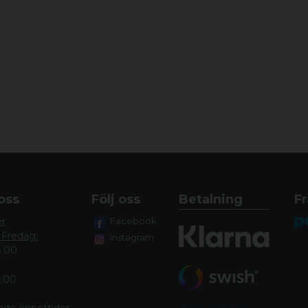
oss
Följ oss
Betalning
Fr
er
Facebook
 Fredag:
Instagram
8.00
4.00