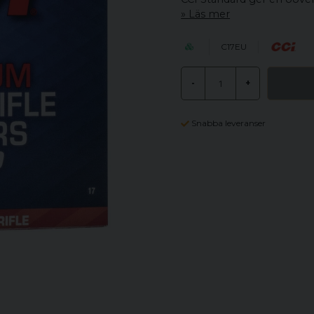
Läs mer
C17EU
-
+
Snabba leveranser