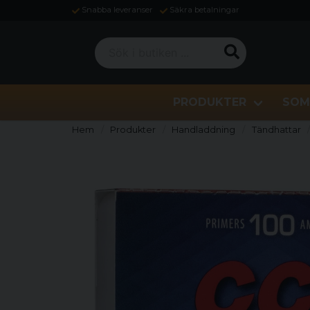
Snabba leveranser
Säkra betalningar
Sök i butiken ...
PRODUKTER
SOM
Hem
Produkter
Handladdning
Tändhattar