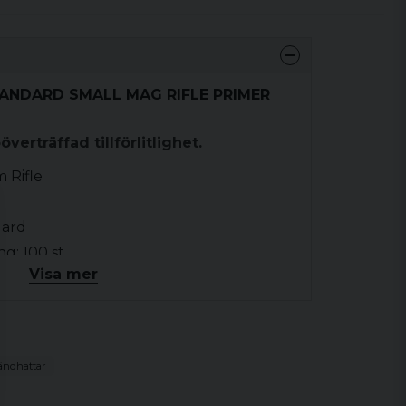
STANDARD SMALL MAG RIFLE PRIMER
erträffad tillförlitlighet.
 Rifle
dard
g: 100 st
Visa mer
ändhattar