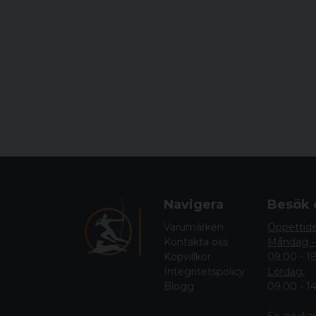
Navigera
Besök 
Varumärken
Öppettid
Kontakta oss
Måndag -
Köpvillkor
09.00 - 1
Integritetspolicy
Lördag:
Blogg
09.00 - 1