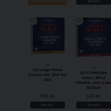
LÄGG I VARUKORGEN
Bevaka
CCI
CCI
CCI Large Pistol
CCI STANDARD
Primers NO. 300 100
SMALL RIFLE
ASK
PRIMER .400 CLAM
100/ASK
165 kr
149 kr
Bevaka
Bevaka