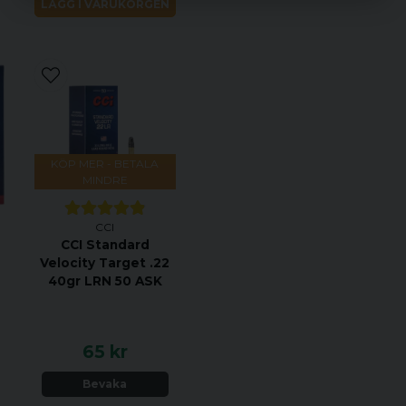
LÄGG I VARUKORGEN
KÖP MER - BETALA
MINDRE
CCI
CCI Standard
Velocity Target .22
40gr LRN 50 ASK
65 kr
Bevaka