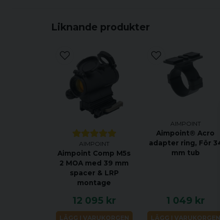
Liknande produkter
AIMPOINT
Aimpoint® Acro
adapter ring, För 3
AIMPOINT
mm tub
Aimpoint Comp M5s
2 MOA med 39 mm
spacer & LRP
montage
12 095 kr
1 049 kr
LÄGG I VARUKORGEN
LÄGG I VARUKORGE