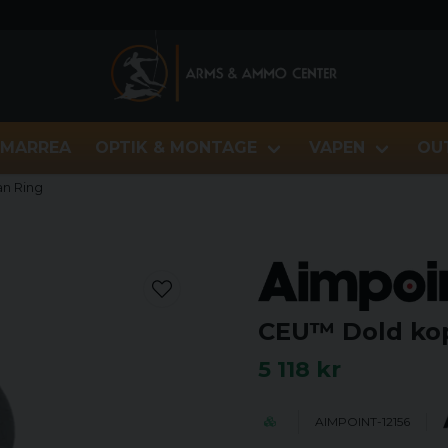
MARREA
OPTIK & MONTAGE
VAPEN
OU
an Ring
CEU™ Dold kop
5 118 kr
AIMPOINT-12156