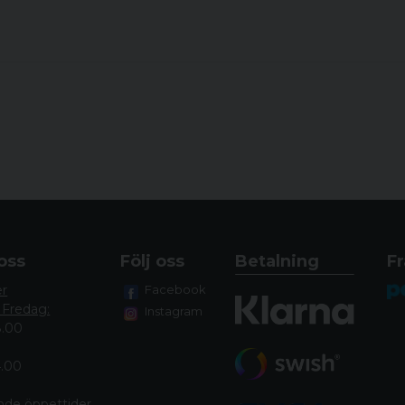
CEU™ Dold kopplingsenh
Roterar hela 260°
Designad för att vara kom
Designad för att ge en "s
Påverkar inte vapnets isl
Vikt 130 g (4,6 oz) endast
Nedsänkbar till 25 meter (
oss
Följ oss
Betalning
Fr
er
Facebook
 Fredag:
Instagram
8.00
4.00
nde öppettide
r