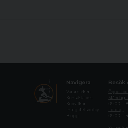
Navigera
Besök 
Varumärken
Öppettid
Kontakta oss
Måndag -
Köpvillkor
09.00 - 1
Integritetspolicy
Lördag:
Blogg
09.00 - 1
Se avvika