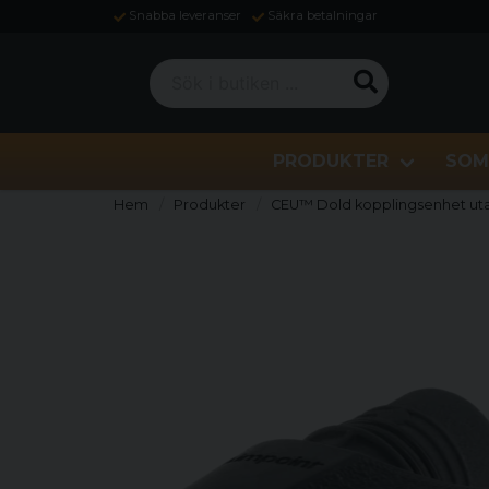
Snabba leveranser
Säkra betalningar
Sök i butiken ...
PRODUKTER
SOM
Hem
Produkter
CEU™ Dold kopplingsenhet ut