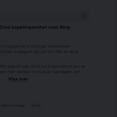
Dold kopplingsenhet utan Ring
d Engagement Unit) ger operatören
h/eller engagera sig i ett hot från en dold
ån sida till sida, så att en förare säkert kan se
er eller vänster hörn, över barrikader och
hela 260° vilket gör det möjligt för föraren
Visa mer
, uppför trappor eller nedför tunnlar från
helst. För att montera CEU, använd Aimpoint
j CEU-ringen som tillåter sambevittnande
kan också snabbt tas bort för att snabbt
Optik & Montage
Övrigt
 professionella slutanvändaren säker dold