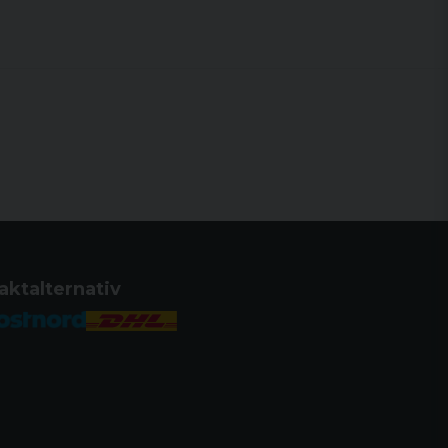
et utan Ring
patibel med alla Aimpoint®-sikten
ann bild", INTE en omvänd spegelreflektion
agspunkt
 CEU
80 fot)
aktalternativ