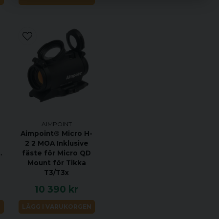
observation från nästan all
Specifikationer:
Tillåter att sikta över väg
huvud och bål
Kan skickas mellan tea
Lätt att ta bort från vapn
Förvandlar ett vanligt infa
AIMPOINT
Aimpoint® Micro H-
Inget behov av att utrust
2 2 MOA Inklusive
Robust, prisvärd enhet
nny
fäste för Micro QD
Mount för Tikka
Liten och lätt
T3/T3x
10 390 kr
Teknisk Data:
N
LÄGG I VARUKORGEN