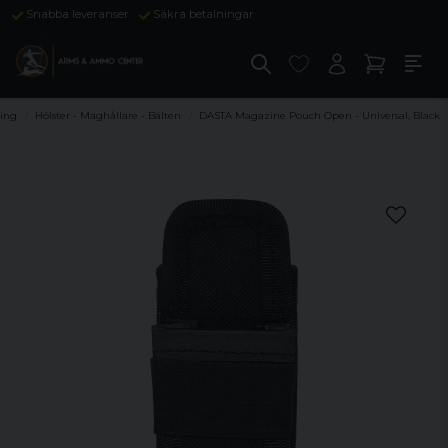
Snabba leveranser
Säkra betalningar
ning
Hölster - Maghållare - Bälten
DASTA Magazine Pouch Open - Universal, Black