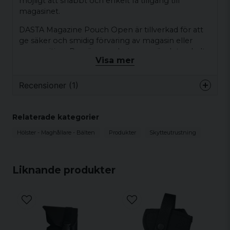
möjligt att snabbt och enkelt få tillgång till
magasinet.
DASTA Magazine Pouch Open är tillverkad för att
ge säker och smidig förvaring av magasin eller
ammunition. Den öppna designen gör det enkelt
Visa mer
att dra ut eller placera tillbaka magasinet snabbt
vid behov.
Recensioner (1)
Anonym
Relaterade kategorier
för 2 år sedan
Hölster - Maghållare - Bälten
Produkter
Skytteutrustning
Liknande produkter