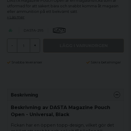
DASTA Magazine Pouch Open är en magasinsficka som är
utformad för att säkert bära och snabbt komma åt magasin
eller ammunition på ett bekvämt sätt.
Läs mer
DASTA-295
LÄGG I VARUKORGEN
-
+
Snabba leveranser
Säkra betalningar
Beskrivning
Beskrivning av DASTA Magazine Pouch
Open - Universal, Black
Fickan har en öppen topp-design, vilket gör det