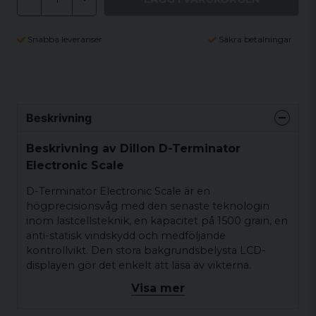
Snabba leveranser
Säkra betalningar
Beskrivning
Beskrivning av Dillon D-Terminator
Electronic Scale
D-Terminator Electronic Scale är en
högprecisionsvåg med den senaste teknologin
inom lastcellsteknik, en kapacitet på 1500 grain, en
anti-statisk vindskydd och medföljande
kontrollvikt. Den stora bakgrundsbelysta LCD-
displayen gör det enkelt att läsa av vikterna.
Pekskärmen är lätt att använda och underhålla. D-
Visa mer
Terminator-vågen drivs av fyra AA-batterier eller
med den medföljande växelströmsadaptern.