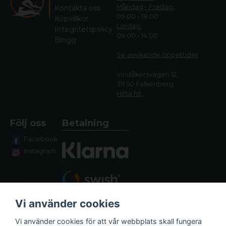
Måndag - Fredag:
Kontakta oss
09.00 - 18.00
Köpvillkor
Lördag:
Integritetspolicy
09.00 - 14.00
Blogg
Se avvikande öppettide
r
Vindåkersvägen 12,
311 50 Falkenberg
Hitta hit
Följ oss
Betalning
Facebook
Instagram
Vi använder cookies
Vi använder cookies för att vår webbplats skall fungera