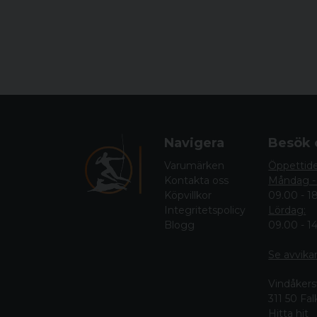
Navigera
Besök 
Varumärken
Öppettid
Kontakta oss
Måndag -
Köpvillkor
09.00 - 1
Integritetspolicy
Lördag:
Blogg
09.00 - 1
Se avvika
Vindåkers
311 50 Fa
Hitta hit