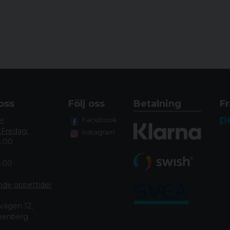
för 1 år sedan
oss
Följ oss
Betalning
Fr
er
Facebook
 Fredag:
Instagram
8.00
4.00
nde öppettide
r
vägen 12,
lkenberg