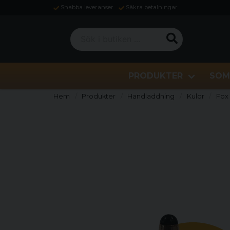
Snabba leveranser
Säkra betalningar
Sök i butiken ...
PRODUKTER
SOM
Hem
Produkter
Handladdning
Kulor
Fox 