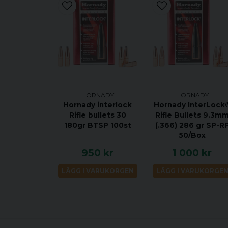
HORNADY
HORNADY
Hornady interlock
Hornady InterLock
Rifle bullets 30
Rifle Bullets 9.3m
180gr BTSP 100st
(.366) 286 gr SP-R
50/Box
950 kr
1 000 kr
LÄGG I VARUKORGEN
LÄGG I VARUKORGE