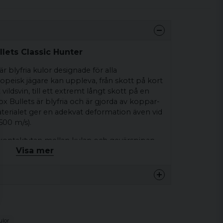
llets Classic Hunter
är blyfria kulor designade för alla
opeisk jägare kan uppleva, från skott på kort
ildsvin, till ett extremt långt skott på en
 Bullets är blyfria och är gjorda av koppar-
aterialet ger en adekvat deformation även vid
500 m/s).
kontaktytan mellan kulan och gevärspipan,
Visa mer
h ökar hastigheten. Graden av deformation
t i toppen av kulan. Spetsen är gjord av
r ballistiken såväl som terminaleffekten.
an till en svampform av dubbelt så stor
n kontrollerad och snabb expansion
ring av energi från kulan till djuret. Allt detta
rdinär stoppeffekt.
ulor