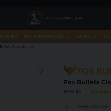
MARREA
OPTIK & MONTAGE
VAPEN
OU
Bullets Classic Hunter
Fox Bullets Cl
575 kr
FH-3830067340361