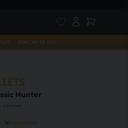
TLET
KONTAKTA OSS
assic Hunter
6 omdömen