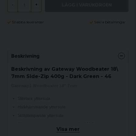
LÄGG I VARUKORGEN
-
+
Snabba leveranser
Säkra betalningar
Beskrivning
Beskrivning av Gateway Woodbeater 18\
7mm Side-Zip 400g - Dark Green - 46
Gateway1 Woodbeater 18″ 7mm
Slitstark yttersula
Halkhämmande yttersula
Stötdämpande yttersula
Skyddar mot temperaturer ner till -40º C
Visa mer
Extra förstärkt fot med Japan rubber™