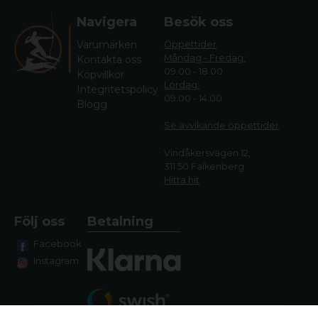
Navigera
Besök oss
Varumärken
Öppettider
Måndag - Fredag:
Kontakta oss
09.00 - 18.00
Köpvillkor
Lördag:
Integritetspolicy
09.00 - 14.00
Blogg
Se avvikande öppettide
r
Vindåkersvägen 12,
311 50 Falkenberg
Hitta hit
Följ oss
Betalning
Facebook
Instagram