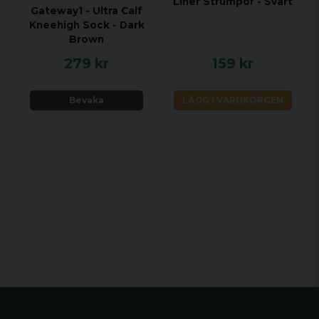
Liner Strumpor - Svart
Gateway1 - Ultra Calf
Kneehigh Sock - Dark
Brown
279 kr
159 kr
Bevaka
LÄGG I VARUKORGEN