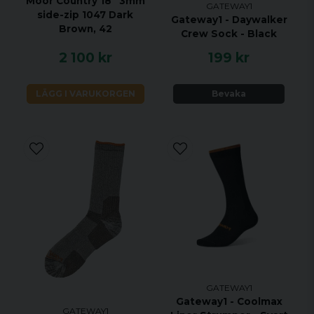
Moor Country 18" 3mm
GATEWAY1
side-zip 1047 Dark
Gateway1 - Daywalker
Brown, 42
Crew Sock - Black
2 100 kr
199 kr
LÄGG I VARUKORGEN
Bevaka
GATEWAY1
Gateway1 - Coolmax
GATEWAY1