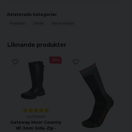
Optimalt grepp vid minst -45ºC/+30ºC
Motverkar kondens och cirkulerar luft i stöveln
Relaterade kategorier
Klassisk design
Produkter
Stövlar
Skor & Kängor
Stabiliserande gelänk
Avtagbar inläggssula
Liknande produkter
Med fukttransporterande foder
Med hålfotsinlägg
-31%
GATEWAY1
Gateway Moor Country
18\ 3mm Side-Zip -