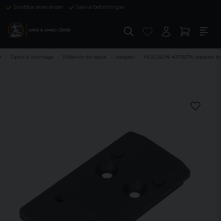
Snabba leveranser
Säkra betalningar
r
Optik & Montage
Tillbehör för optik
Adapter
HOLOSUN 407/507K Adapter f