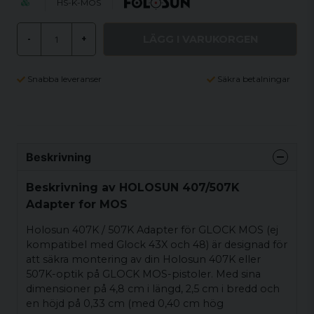
HS-K-MOS
LÄGG I VARUKORGEN
-
+
Snabba leveranser
Säkra betalningar
Beskrivning
Beskrivning av HOLOSUN 407/507K
Adapter for MOS
Holosun 407K / 507K Adapter för GLOCK MOS (ej
kompatibel med Glock 43X och 48) är designad för
att säkra montering av din Holosun 407K eller
507K-optik på GLOCK MOS-pistoler. Med sina
dimensioner på 4,8 cm i längd, 2,5 cm i bredd och
en höjd på 0,33 cm (med 0,40 cm hög