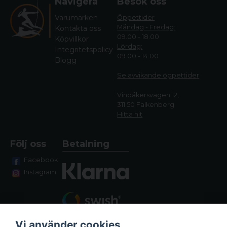
Navigera
Besök oss
Varumärken
Öppettider
Måndag - Fredag:
Kontakta oss
09.00 - 18.00
Köpvillkor
Lördag:
Integritetspolicy
09.00 - 14.00
Blogg
Se avvikande öppettide
r
Vindåkersvägen 12,
311 50 Falkenberg
Hitta hit
Följ oss
Betalning
Facebook
Instagram
Vi använder cookies