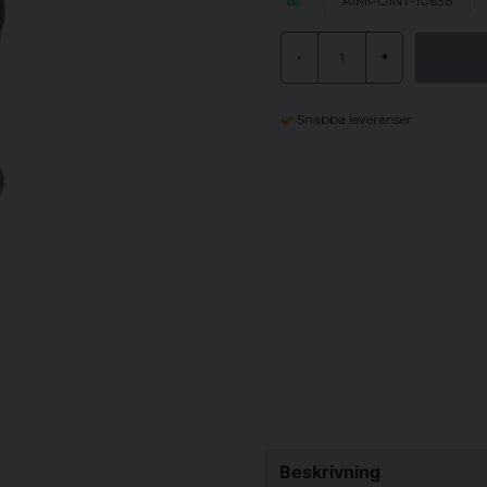
AIMPOINT-10636
-
+
Snabba leveranser
Beskrivning