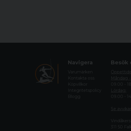
Navigera
Besök 
Varumärken
Öppettid
Kontakta oss
Måndag -
Köpvillkor
09.00 - 1
Integritetspolicy
Lördag:
Blogg
09.00 - 1
Se avvika
Vindåkers
311 50 Fa