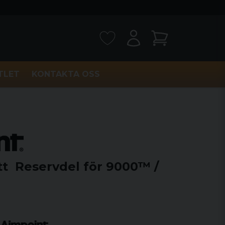
TLET
KONTAKTA OSS
tt Reservdel för 9000™ /