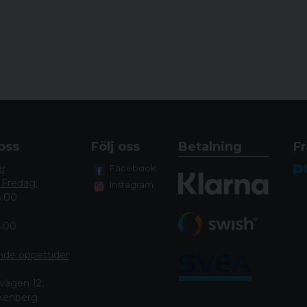
oss
Följ oss
Betalning
Fr
er
Facebook
 Fredag:
Instagram
8.00
4.00
nde öppettide
r
vägen 12,
lkenberg