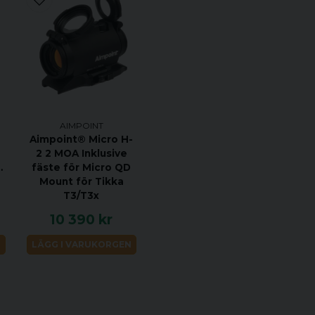
AIMPOINT
Aimpoint® Micro H-
2 2 MOA Inklusive
nny
fäste för Micro QD
Mount för Tikka
T3/T3x
10 390 kr
N
LÄGG I VARUKORGEN