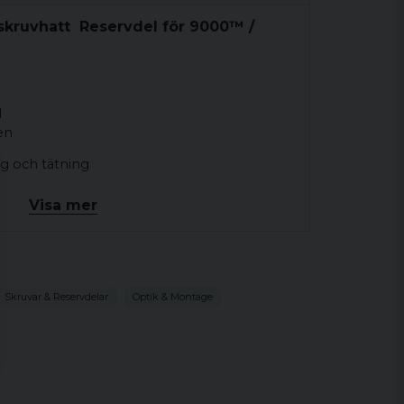
rskruvhatt Reservdel för 9000™ /
l
en
g och tätning
na 9000L, 9000SC, 9000SC-NV och CompC3
Visa mer
015
oduceras längre inom serierna 7000, 9000,
Skruvar & Reservdelar
Optik & Montage