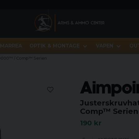
MARREA
OPTIK & MONTAGE
VAPEN
OU
r 9000™ / Comp™ Serien
Justerskruvha
Comp™ Serien
190 kr