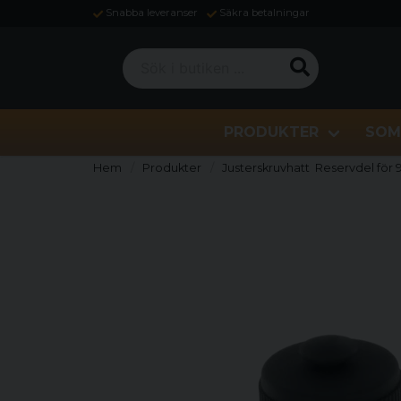
Snabba leveranser
Säkra betalningar
Sök i butiken ...
PRODUKTER
SOM
Hem
Produkter
Justerskruvhatt Reservdel fö