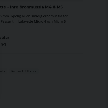
tte - Inre öronmussla M4 & M5
,5 mm 4-polig är en smidig öronmussla för
. Passar till: Lafayette Micro 4 och Micro 5
ablar
ång
slor
Radio och Tillbehör