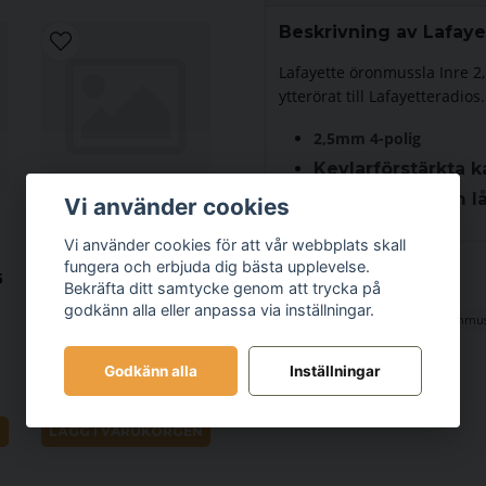
Beskrivning av Lafaye
Lafayette öronmussla Inre 2
ytterörat till Lafayetteradios
2,5mm 4-polig
Kevlarförstärkta k
IP-testad, 30 cm l
Vi använder cookies
Vi använder cookies för att vår webbplats skall
Lafayette
fungera och erbjuda dig bästa upplevelse.
5
Öronmussla
Relaterade kategorier
Bekräfta ditt samtycke genom att trycka på
Security 2,5 mm 4-
godkänn alla eller anpassa via inställningar.
Produkter
Headset och Öronmus
polig
Godkänn alla
Inställningar
295 kr
N
LÄGG I VARUKORGEN