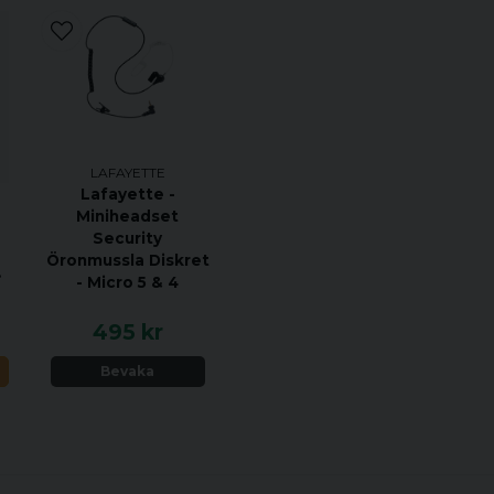
LAFAYETTE
Lafayette -
Miniheadset
Security
Öronmussla Diskret
nt
- Micro 5 & 4
495 kr
N
Bevaka