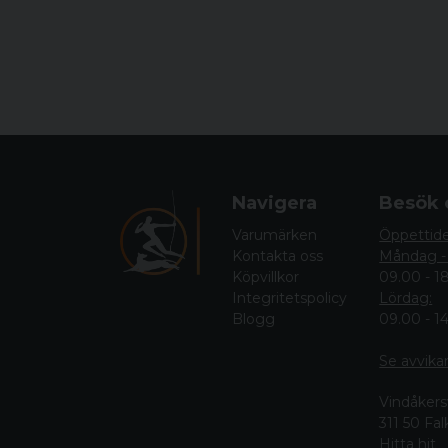
Navigera
Besök 
Varumärken
Öppettid
Kontakta oss
Måndag -
Köpvillkor
09.00 - 1
Integritetspolicy
Lördag:
Blogg
09.00 - 1
Se avvika
Vindåkers
311 50 Fa
Hitta hit