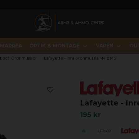
MARREA
OPTIK & MONTAGE
VAPEN
OU
t och Öronmusslor
Lafayette - Inre öronmussla M4 & M5
Lafayette - In
195 kr
LF2502