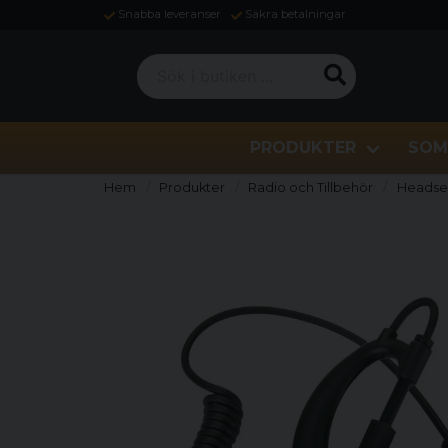
Snabba leveranser
Säkra betalningar
Sök i butiken ...
PRODUKTER
SOM
Hem
Produkter
Radio och Tillbehör
Headse