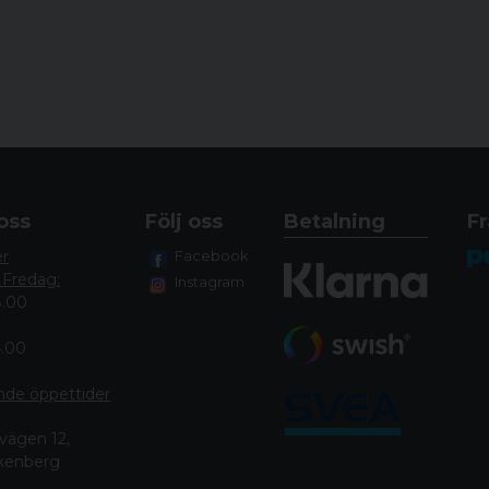
oss
Följ oss
Betalning
Fr
er
Facebook
 Fredag:
Instagram
8.00
4.00
nde öppettide
r
vägen 12,
lkenberg