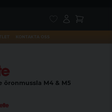
TLET
KONTAKTA OSS
re öronmussla M4 & M5