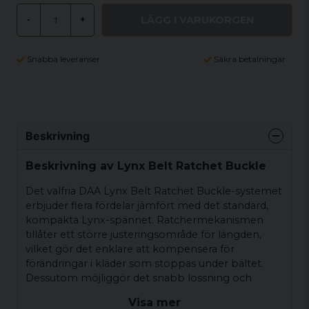
LÄGG I VARUKORGEN
-
+
Snabba leveranser
Säkra betalningar
Beskrivning
Beskrivning av Lynx Belt Ratchet Buckle
Det valfria DAA Lynx Belt Ratchet Buckle-systemet
erbjuder flera fördelar jämfört med det standard,
kompakta Lynx-spännet. Ratchermekanismen
tillåter ett större justeringsområde för längden,
vilket gör det enklare att kompensera för
förändringar i kläder som stoppas under bältet.
Dessutom möjliggör det snabb lossning och
åtdragning av bältet mellan skjutmomenten, vilket
Visa mer
gör det bekvämt att snabbt dra åt när man går till