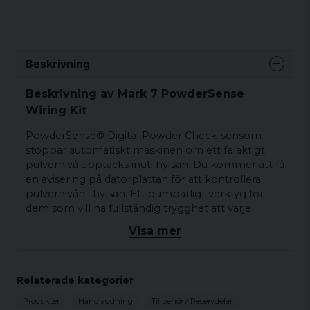
Beskrivning
Beskrivning av Mark 7 PowderSense
Wiring Kit
PowderSense® Digital Powder Check-sensorn
stoppar automatiskt maskinen om ett felaktigt
pulvernivå upptäcks inuti hylsan. Du kommer att få
en avisering på datorplattan för att kontrollera
pulvernivån i hylsan. Ett oumbärligt verktyg för
dem som vill ha fullständig trygghet att varje
patron som produceras har rätt pulvernivå.
Visa mer
Om du använder en Mr. Bulletfeeder, använd den
tillsammans med en kombinerad
seating/crimping-die. Om du har en GSI
Relaterade kategorier
bulletfeeder kan PowderSense® användas
Produkter
Handladdning
Tillbehör / Reservdelar
tillsammans med standard seating/crimping-dies.