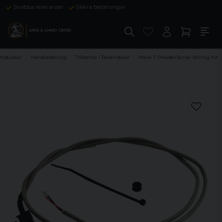
Snabba leveranser
Säkra betalningar
rodukter
Handladdning
Tillbehör / Reservdelar
Mark 7 PowderSense Wiring Kit