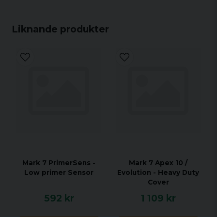
Kompatibel med Dillon Powder Check.
Liknande produkter
Mark 7 PrimerSens -
Mark 7 Apex 10 /
Low primer Sensor
Evolution - Heavy Duty
Cover
592 kr
1 109 kr