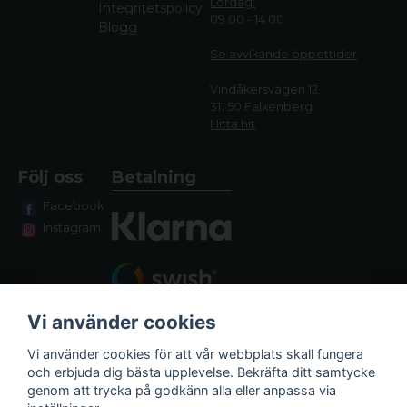
Lördag:
Integritetspolicy
09.00 - 14.00
Blogg
Se avvikande öppettide
r
Vindåkersvägen 12,
311 50 Falkenberg
Hitta hit
Följ oss
Betalning
Facebook
Instagram
Vi använder cookies
Vi använder cookies för att vår webbplats skall fungera
och erbjuda dig bästa upplevelse. Bekräfta ditt samtycke
genom att trycka på godkänn alla eller anpassa via
Fraktalternativ