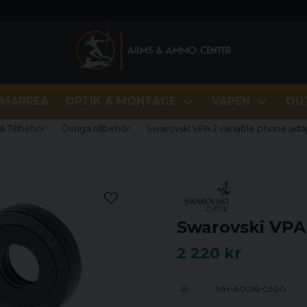
MARREA
OPTIK & MONTAGE
VAPEN
OU
& Tillbehör
Övriga tillbehör
Swarovski VPA 2 variable phone ada
Swarovski VPA
2 220 kr
MH-A0016-0300