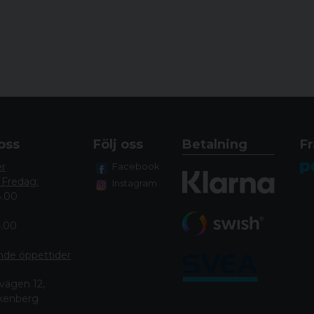
oss
Följ oss
Betalning
Fr
er
Facebook
 Fredag:
Instagram
8.00
4.00
nde öppettide
r
vägen 12,
lkenberg