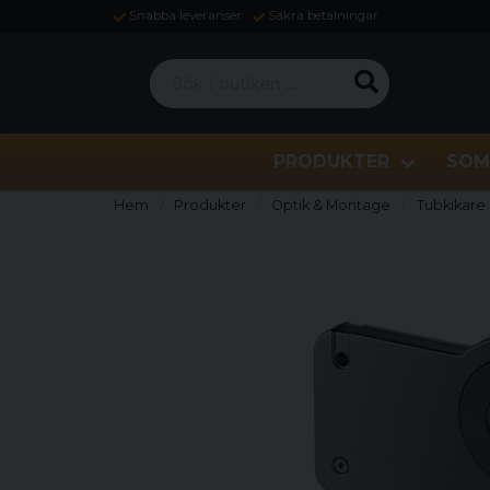
Snabba leveranser
Säkra betalningar
Sök i butiken ...
PRODUKTER
SOM
Hem
Produkter
Optik & Montage
Tubkikare 