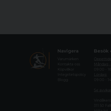
Navigera
Besök 
Varumärken
Öppettid
Kontakta oss
Måndag -
Köpvillkor
09.00 - 1
Integritetspolicy
Lördag:
Blogg
09.00 - 1
Se avvika
Vindåkers
311 50 Fa
Hitta hit