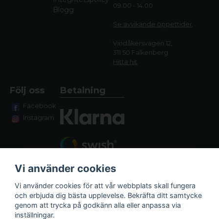
09.00 - 14.00
Blogg
Se avvikande öppettide
r
Vindåkersvägen 12,
311 50 Falkenberg
Hitta hit
Följ oss
Betalning
Facebook
Instagram
Vi använder cookies
Vi använder cookies för att vår webbplats skall fungera
och erbjuda dig bästa upplevelse. Bekräfta ditt samtycke
genom att trycka på godkänn alla eller anpassa via
Fraktalternativ
inställningar.