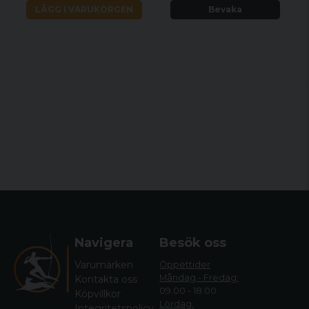
LÄGG I VARUKORGEN
Bevaka
Navigera
Besök oss
Varumärken
Öppettider
Måndag - Fredag:
Kontakta oss
09.00 - 18.00
Köpvillkor
Lördag:
Integritetspolicy