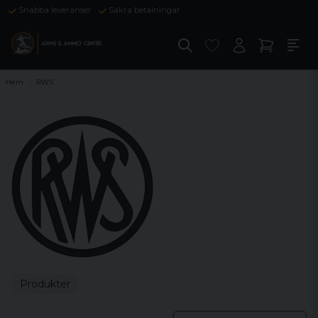
Snabba leveranser
Säkra betalningar
Hem
RWS
Produkter