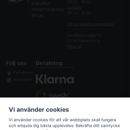
09.00 - 18.00
Köpvillkor
Lördag:
Integritetspolicy
09.00 - 14.00
Blogg
Se avvikande öppettide
r
Vindåkersvägen 12,
311 50 Falkenberg
Hitta hit
Följ oss
Betalning
Facebook
Instagram
Vi använder cookies
Vi använder cookies för att vår webbplats skall fungera
och erbjuda dig bästa upplevelse. Bekräfta ditt samtycke