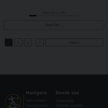
Visar 1-27 av 175 i
Visa fler ...
...
1
2
3
7
Nästa »
Navigera
Besök oss
Varumärken
Öppettider
Måndag - Fredag:
Kontakta oss