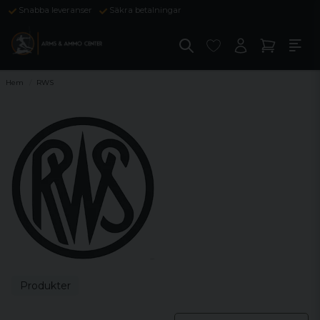
Snabba leveranser
Säkra betalningar
Hem
RWS
Produkter