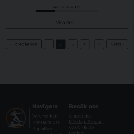
Visar 1-54 av 175 i
Visa fler ...
...
« Föregående
1
2
3
4
7
Nästa »
Navigera
Besök oss
Varumärken
Öppettider
Måndag - Fredag:
Kontakta oss
09.00 - 18.00
Köpvillkor
Lördag: