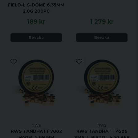
FIELD-L S-DOME 6.35MM
2.0G 200PC
189 kr
1 279 kr
Bevaka
Bevaka
RWS
RWS
RWS TÄNDHATT 7002
RWS TÄNDHATT 4506
HAGEL 5,68 MM
SMALL PISTOL 4,50 BER