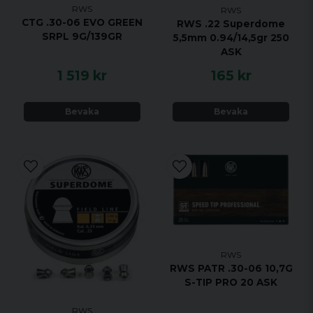
RWS
RWS
CTG .30-06 EVO GREEN
RWS .22 Superdome
SRPL 9G/139GR
5,5mm 0.94/14,5gr 250
ASK
1 519 kr
165 kr
Bevaka
Bevaka
RWS
RWS PATR .30-06 10,7G
S-TIP PRO 20 ASK
RWS