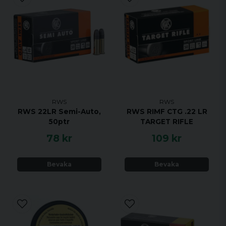
RWS
RWS
RWS 22LR Semi-Auto,
RWS RIMF CTG .22 LR
50ptr
TARGET RIFLE
78 kr
109 kr
Bevaka
Bevaka