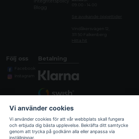
Integritetspolicy
09.00 - 14.00
Blogg
Se avvikande öppettide
r
Vindåkersvägen 12,
311 50 Falkenberg
Hitta hit
Följ oss
Betalning
Facebook
Instagram
Vi använder cookies
Vi använder cookies för att vår webbplats skall fungera
och erbjuda dig bästa upplevelse. Bekräfta ditt samtycke
genom att trycka på godkänn alla eller anpassa via
Fraktalternativ
inställningar.