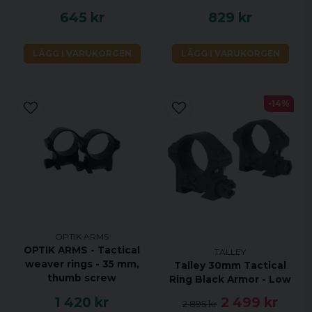
645 kr
829 kr
LÄGG I VARUKORGEN
LÄGG I VARUKORGEN
-14%
OPTIK ARMS
OPTIK ARMS - Tactical
TALLEY
weaver rings - 35 mm,
Talley 30mm Tactical
thumb screw
Ring Black Armor - Low
1 420 kr
2 499 kr
2 895 kr