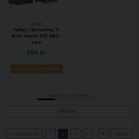
TALLEY
Talley 1 Browning T-
Bolt, Marlin 917, 983 -
Low
599 kr
LÄGG I VARUKORGEN
Visar 1-54 av 203 i Ringar
Visa fler ...
...
« Föregående
1
2
3
4
8
Nästa »